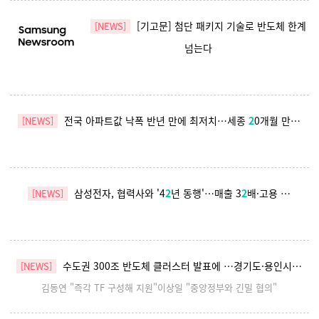
[기고문] 첨단 패키지 기술로 반도체 한계
[NEWS]
넘는다
전국 아파트값 낙폭 반년 만에 최저치…세종
2
0개월 만…
[NEWS]
삼성전자, 협력사와 '4
2
년 동행'…매출 3
2
배·고용 …
[NEWS]
수도권 300조 반도체 클러스터 발표에 …경기도·용인시…
[NEWS]
김동연 "즉각 TF 구성해 지원"이상일 "중앙정부와 긴밀 협의"